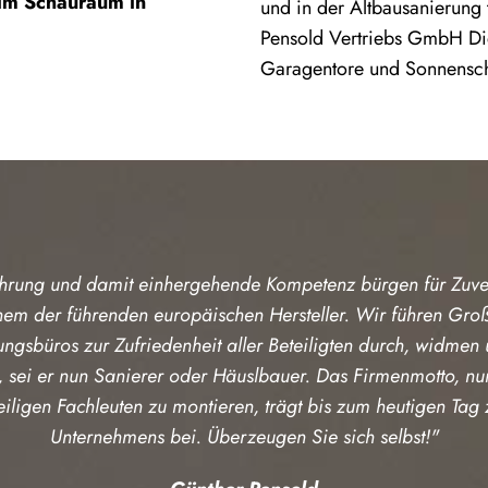
 im Schauraum in
und in der Altbausanierung 
Pensold Vertriebs GmbH Die
Garagentore und Sonnensch
ahrung und damit einhergehende Kompetenz bürgen für Zuver
nem der führenden europäischen Hersteller. Wir führen Groß
gsbüros zur Zufriedenheit aller Beteiligten durch, widmen
sei er nun Sanierer oder Häuslbauer. Das Firmenmotto, nu
eiligen Fachleuten zu montieren, trägt bis zum heutigen Ta
Unternehmens bei. Überzeugen Sie sich selbst!"