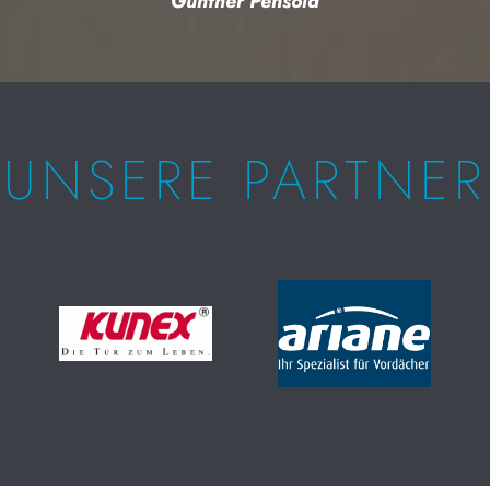
Günther Pensold
UNSERE PARTNER