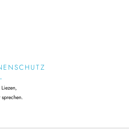
NNENSCHUTZ
–
 Liezen,
t sprechen.